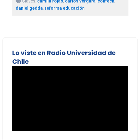
Claves:
camila rojas
,
carlos vergara
,
confech
,
daniel gedda
,
reforma educación
Lo viste en Radio Universidad de
Chile