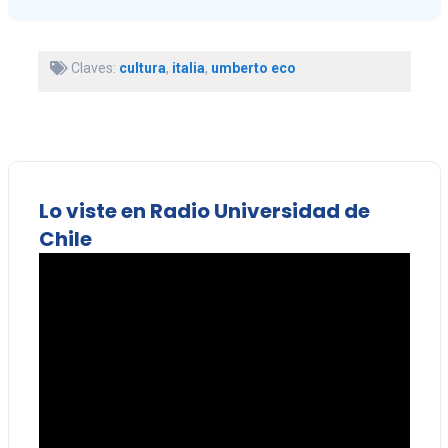
Claves:
cultura
,
italia
,
umberto eco
Lo viste en Radio Universidad de
Chile