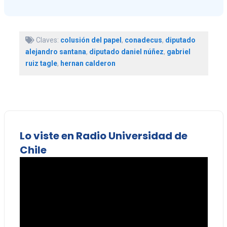
Claves:
colusión del papel
,
conadecus
,
diputado
alejandro santana
,
diputado daniel núñez
,
gabriel
ruiz tagle
,
hernan calderon
Lo viste en Radio Universidad de
Chile