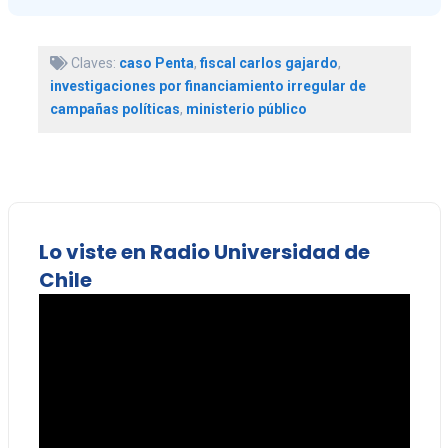
Claves:
caso Penta
,
fiscal carlos gajardo
,
investigaciones por financiamiento irregular de
campañas políticas
,
ministerio público
Lo viste en Radio Universidad de
Chile