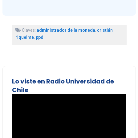
Claves:
administrador de la moneda
,
cristián
riquelme
,
ppd
Lo viste en Radio Universidad de
Chile