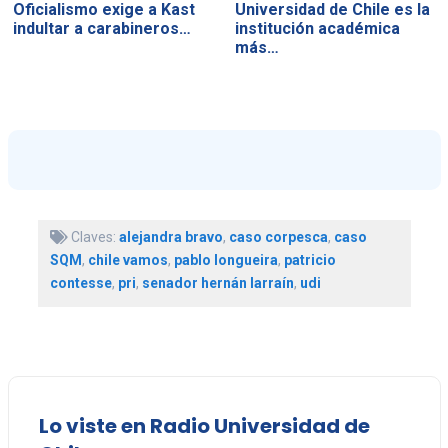
Oficialismo exige a Kast
Universidad de Chile es la
indultar a carabineros…
institución académica
más…
Claves:
alejandra bravo
,
caso corpesca
,
caso
SQM
,
chile vamos
,
pablo longueira
,
patricio
contesse
,
pri
,
senador hernán larraín
,
udi
Lo viste en Radio Universidad de