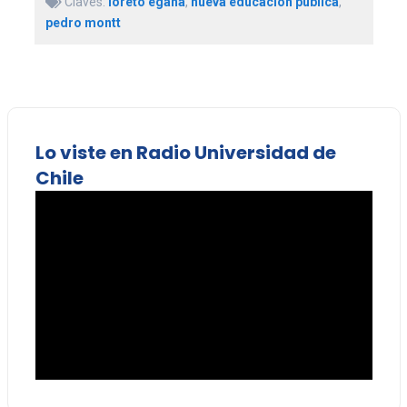
Claves:
loreto egaña
,
nueva educación pública
,
pedro montt
Lo viste en Radio Universidad de
Chile