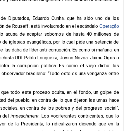
a de Diputados, Eduardo Cunha, que ha sido uno de los
ión de Rouseff, está involucrado en el escándalo
Operação
a lo acusa de aceptar sobornos de hasta 40 millones de
s de iglesias evangélicas, por lo cual pide una setencia de
e las daba de líder anti-corrupción. Es como si mañana, en
rechista UDI Pablo Longueira, Jovino Novoa, Jaime Orpis o
tra la corrupción política. Es como el viejo dicho: los
n observador brasileño: “Todo esto es una venganza entre
ue todo este proceso oculta, en el fondo, un golpe de
tad del pueblo, en contra de lo que dijeron las urnas hace
sociales, en contra de los pobres y del progreso social”,
a del
impeachment
. Los vociferantes contricantes, que lo
or de la Presidenta, lo ridiculizaron diciendo que en la