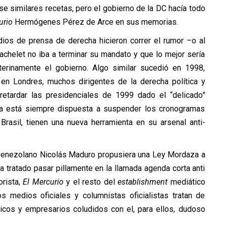
se similares recetas, pero el gobierno de la DC hacía todo
urio
Hermógenes Pérez de Arce en sus memorias.
os de prensa de derecha hicieron correr el rumor –o al
achelet no iba a terminar su mandato y que lo mejor sería
erinamente el gobierno. Algo similar sucedió en 1998,
n Londres, muchos dirigentes de la derecha política y
 retardar las presidenciales de 1999 dado el “delicado”
cha está siempre dispuesta a suspender los cronogramas
Brasil, tienen una nueva herramienta en su arsenal anti-
o venezolano Nicolás Maduro propusiera una Ley Mordaza a
ha tratado pasar pillamente en la llamada agenda corta anti
orista,
El Mercurio
y el resto del
establishment
mediático
los medios oficiales y columnistas oficialistas tratan de
ticos y empresarios coludidos con el, para ellos, dudoso