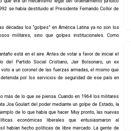
no que era un mecanismo legal del ordenamiento jurídico
992 se había destituido al Presidente Fernando Collor de
mas décadas los “golpes” en América Latina ya no son los
sos militares, sino que golpes institucionales. Como
taño está en el aire. Antes de votar a favor de iniciar el
o del Partido Social Cristiano, Jair Bolsonaro, un ex
u voto a un coronel de las fuerzas armadas, el mismo que
e detenida por los servicios de seguridad de ese país en
ho más de lo que se piensa. Cuando en 1964 los militares
ta Joa Goulart del poder mediante un golpe de Estado, la
jemplo de lo que había que hacer. Muy pronto, las nuevas
olíticas económicas liberales que entusiasmaron al
sil habían hecho políticas de libre mercado. La gente de