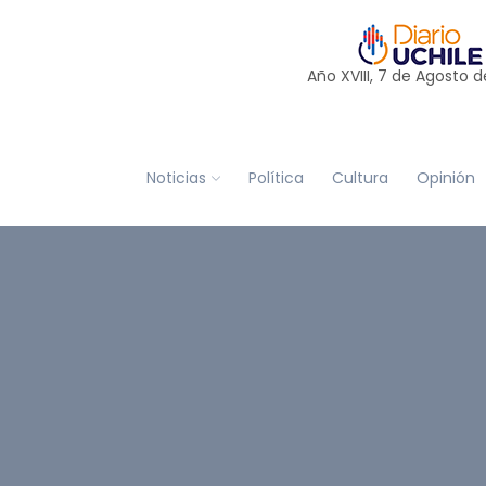
Año XVIII, 7 de
Agosto
d
Noticias
Política
Cultura
Opinión