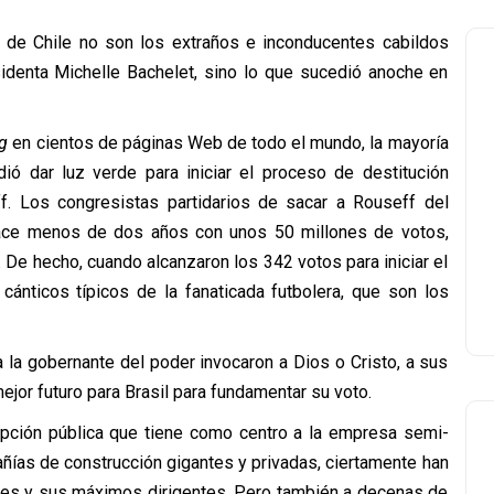
co de Chile no son los extraños e inconducentes cabildos
identa Michelle Bachelet, sino lo que sucedió anoche en
g
en cientos de páginas Web de todo el mundo, la mayoría
ó dar luz verde para iniciar el proceso de destitución
f. Los congresistas partidarios de sacar a Rouseff del
hace menos de dos años con unos 50 millones de votos,
 De hecho, cuando alcanzaron los 342 votos para iniciar el
 cánticos típicos de la fanaticada futbolera, que son los
a la gobernante del poder invocaron a Dios o Cristo, a sus
mejor futuro para Brasil para fundamentar su voto.
upción pública que tiene como centro a la empresa semi-
ñías de construcción gigantes y privadas, ciertamente han
dores y sus máximos dirigentes. Pero también a decenas de