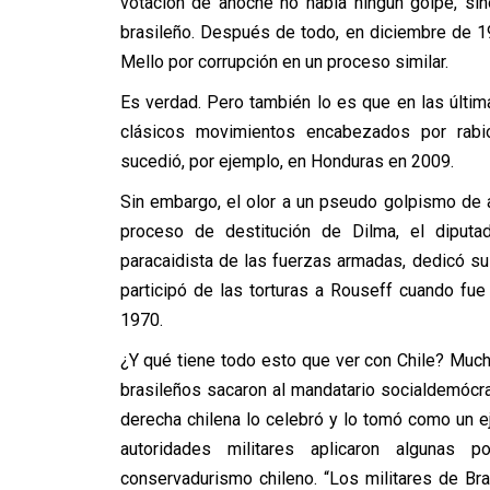
votación de anoche no había ningún golpe, si
brasileño. Después de todo, en diciembre de 1
Mello por corrupción en un proceso similar.
Es verdad. Pero también lo es que en las últi
clásicos movimientos encabezados por rabio
sucedió, por ejemplo, en Honduras en 2009.
Sin embargo, el olor a un pseudo golpismo de an
proceso de destitución de Dilma, el diputad
paracaidista de las fuerzas armadas, dedicó s
participó de las torturas a Rouseff cuando fu
1970.
¿Y qué tiene todo esto que ver con Chile? Muc
brasileños sacaron al mandatario socialdemócra
derecha chilena lo celebró y lo tomó como un e
autoridades militares aplicaron algunas p
conservadurismo chileno. “Los militares de Bra