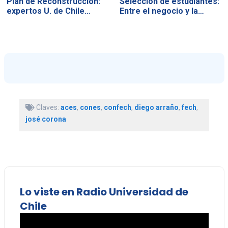
Plan de Reconstrucción:
Selección de estudiantes:
expertos U. de Chile…
Entre el negocio y la…
Claves:
aces
,
cones
,
confech
,
diego arraño
,
fech
,
josé corona
Lo viste en Radio Universidad de
Chile