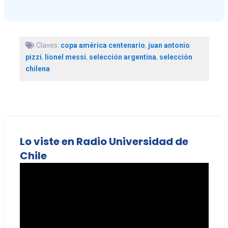
Claves:
copa américa centenario
,
juan antonio
pizzi
,
lionel messi
,
selección argentina
,
selección
chilena
Lo viste en Radio Universidad de
Chile