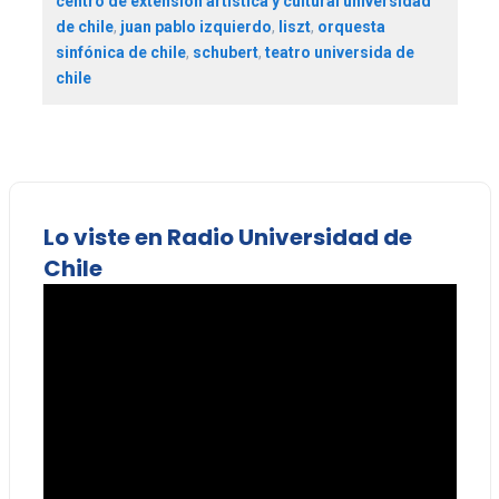
centro de extension artística y cultural universidad
de chile
,
juan pablo izquierdo
,
liszt
,
orquesta
sinfónica de chile
,
schubert
,
teatro universida de
chile
Lo viste en Radio Universidad de
Chile