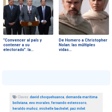
"Convencer al país y
De Homero a Christopher
contener a su
Nolan: las múltiples
electorado": la…
vidas…
Claves:
david choquehuanca
,
demanda maritima
boliviana
,
evo morales
,
fernando estenssoro
,
heraldo muñoz
,
michelle bachelet
,
paz milet