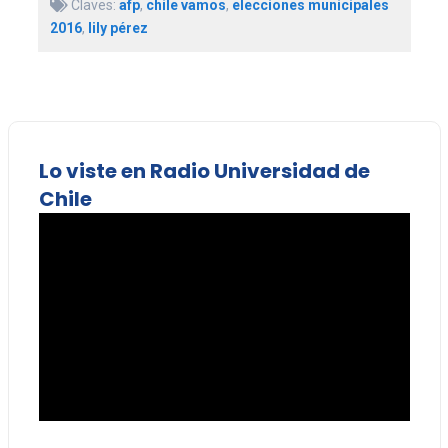
Claves:
afp
,
chile vamos
,
elecciones municipales
2016
,
lily pérez
Lo viste en Radio Universidad de
Chile