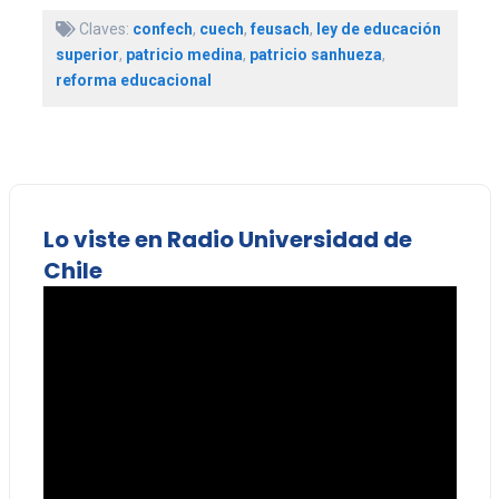
Claves:
confech
,
cuech
,
feusach
,
ley de educación
superior
,
patricio medina
,
patricio sanhueza
,
reforma educacional
Lo viste en Radio Universidad de
Chile