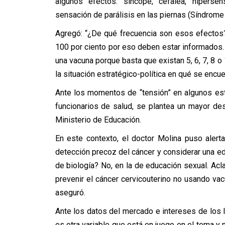
algunos efectos: síncope, cefalea, hipersens
sensación de parálisis en las piernas (Síndrome 
Agregó: “¿De qué frecuencia son esos efectos
100 por ciento por eso deben estar informados.
una vacuna porque basta que existan 5, 6, 7, 8
la situación estratégico-política en qué se encue
Ante los momentos de “tensión” en algunos es
funcionarios de salud, se plantea un mayor des
Ministerio de Educación.
En este contexto, el doctor Molina puso aler
detección precoz del cáncer y considerar una ed
de biología? No, en la de educación sexual. Acl
prevenir el cáncer cervicouterino no usando va
aseguró.
Ante los datos del mercado e intereses de los 
es otra variable que está en juego en el tema y