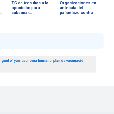
TC da tres días a la
Organizaciones en
oposición para
antesala del
…
subsanar…
pañuelazo contra…
iguel o'ryan
,
papiloma humano
,
plan de vacunación
,