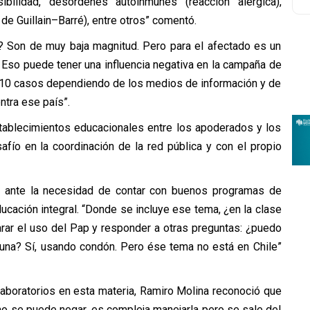
ibilidad, desórdenes autoinmunes (reacción alérgica),
de Guillain–Barré), entre otros” comentó.
? Son de muy baja magnitud. Pero para el afectado es un
 Eso puede tener una influencia negativa en la campaña de
 o 10 casos dependiendo de los medios de información y de
ntra ese país”.
tablecimientos educacionales entre los apoderados y los
afío en la coordinación de la red pública y con el propio
ta ante la necesidad de contar con buenos programas de
ucación integral. “Donde se incluye ese tema, ¿en la clase
arar el uso del Pap y responder a otras preguntas: ¿puedo
cuna? Sí, usando condón. Pero ése tema no está en Chile”
laboratorios en esta materia, Ramiro Molina reconoció que
 no se puede negar, es compleja manejarla pero se sale del