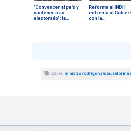
"Convencer al país y
Reforma al INDH
contener a su
enfrenta al Gobier
electorado": la…
con la…
Claves:
ministro rodrigo valdés
,
reforma 