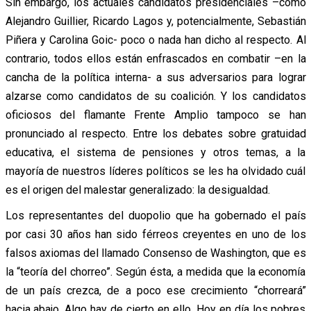
Sin embargo, los actuales candidatos presidenciales –como
Alejandro Guillier, Ricardo Lagos y, potencialmente, Sebastián
Piñera y Carolina Goic- poco o nada han dicho al respecto. Al
contrario, todos ellos están enfrascados en combatir –en la
cancha de la política interna- a sus adversarios para lograr
alzarse como candidatos de su coalición. Y los candidatos
oficiosos del flamante Frente Amplio tampoco se han
pronunciado al respecto. Entre los debates sobre gratuidad
educativa, el sistema de pensiones y otros temas, a la
mayoría de nuestros líderes políticos se les ha olvidado cuál
es el origen del malestar generalizado: la desigualdad.
Los representantes del duopolio que ha gobernado el país
por casi 30 años han sido férreos creyentes en uno de los
falsos axiomas del llamado Consenso de Washington, que es
la “teoría del chorreo”. Según ésta, a medida que la economía
de un país crezca, de a poco ese crecimiento “chorreará”
hacia abajo. Algo hay de cierto en ello. Hoy en día los pobres