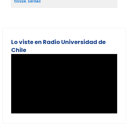
tissue
,
sernac
Lo viste en Radio Universidad de
Chile