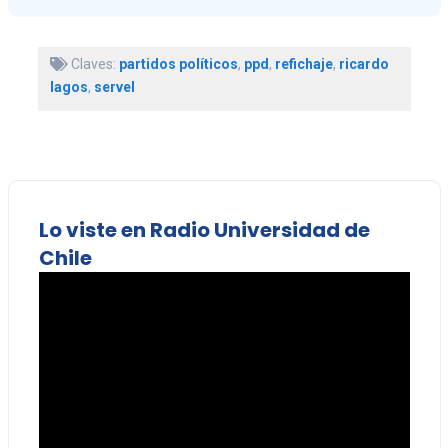
Claves:
partidos políticos
,
ppd
,
refichaje
,
ricardo
lagos
,
servel
Lo viste en Radio Universidad de
Chile