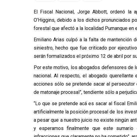
El Fiscal Nacional, Jorge Abbott, ordenó la 
O’Higgins, debido a los dichos pronunciados por
forestal que afectó a la localidad Pumanque en 
Emiliano Arias culpó a la falta de mantención 
siniestro, hecho que fue criticado por ejecuti
serán formalizados el próximo 12 de abril por s
Por este motivo, los abogados defensores de lo
nacional. Al respecto, el abogado querellante
acciones sólo se pretende sacar al persecutor d
de matonaje procesal”, tendiente sólo a perjudica
“Lo que se pretende acá es sacar al fiscal Emil
artificialmente la posición procesal de los inv
a pesar que a nuestro juicio no existe ningún an
y esperamos finalmente que este sumario de
infracciones que claramente no ha cometido”, a