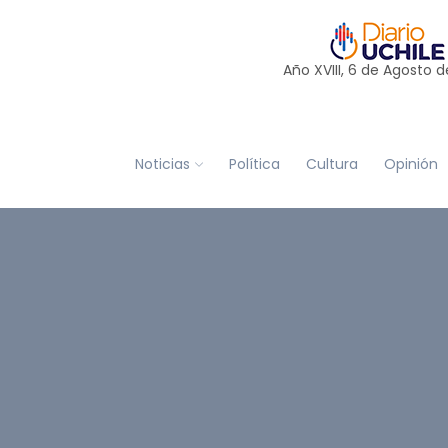
Año XVIII, 6 de
Agosto
d
Noticias
Política
Cultura
Opinión