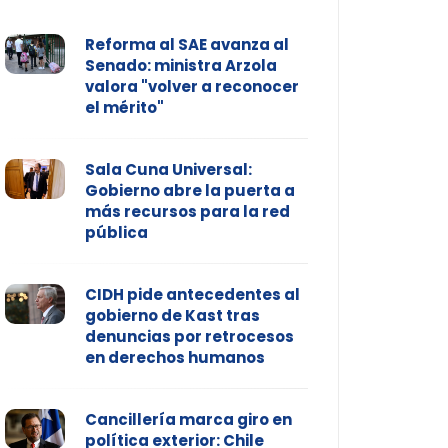
Reforma al SAE avanza al
Senado: ministra Arzola
valora "volver a reconocer
el mérito"
Sala Cuna Universal:
Gobierno abre la puerta a
más recursos para la red
pública
CIDH pide antecedentes al
gobierno de Kast tras
denuncias por retrocesos
en derechos humanos
Cancillería marca giro en
política exterior: Chile