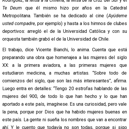
Rodríguez
, la
Misa a la chilena
, la
Misa de la Cruz del Sur
y el
Te Deum
que él mismo hizo por años en la Catedral
Metropolitana. También se ha dedicado al cine (
Ayúdeme
usted compadre
, por ejemplo) y hasta a los himnos de clubes
deportivos: arregló el de la Universidad Católica y con su
orquesta también grabó el de la Universidad de Chile.
El trabajo, dice Vicente Bianchi, lo anima. Cuenta que está
preparando una obra que homenajea a las mujeres del siglo
XX: a la primera aviadora, a las primeras mujeres que
estudiaron medicina, a muchas artistas. “Sobre todo de
comienzos del siglo, que son las más interesantes”, afirma.
Luego entra en detalles: “Tengo 20 estrofas hablando de las
mujeres del 900, de todo lo que han hecho y lo que han
aportado a este país, imagínese. Es una curiosidad, pero vale
la pena, porque por Dios que ha habido mujeres buenas en
este país. La gente ni sueña los nombres que van a encontrar
ahí. Y le cuento que todavía no son todas, porque si sigo