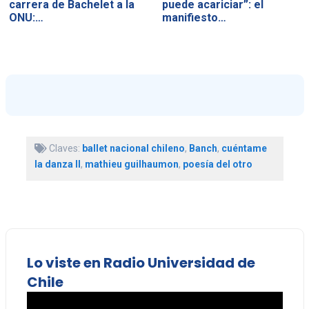
carrera de Bachelet a la
puede acariciar”: el
ONU:…
manifiesto…
Claves:
ballet nacional chileno
,
Banch
,
cuéntame
la danza II
,
mathieu guilhaumon
,
poesía del otro
Lo viste en Radio Universidad de
Chile