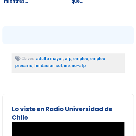
mientras…
que…
Claves:
adulto mayor
,
afp
,
empleo
,
empleo
precario
,
fundación sol
,
ine
,
no+afp
Lo viste en Radio Universidad de
Chile