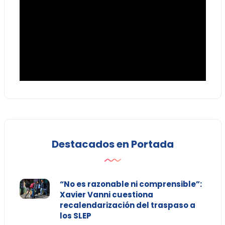
Destacados en Portada
“No es razonable ni comprensible”:
Xavier Vanni cuestiona
recalendarización del traspaso a
los SLEP