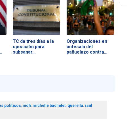
TC da tres días a la
Organizaciones en
oposición para
antesala del
…
subsanar…
pañuelazo contra…
os políticos
,
indh
,
michelle bachelet
,
querella
,
raúl