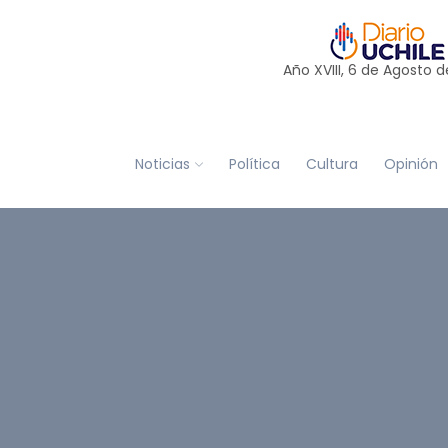
Año XVIII, 6 de
Agosto
d
Noticias
Política
Cultura
Opinión