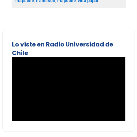
mapuche
,
francisco
,
mapuche
,
viita papal
Lo viste en Radio Universidad de
Chile