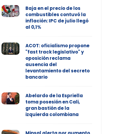
Baja en el precio de los
combustibles contuvó la
inflación: IPC de julio llegó
al 0,1%
ACOT: oficialismo propone
"fast track legislativo" y
oposición reclama
ausencia del
levantamiento del secreto
bancario
Abelardo de la Espriella
toma posesión en Cali,
gran bastión de la
izquierda colombiana
Minsal alerta por aumento