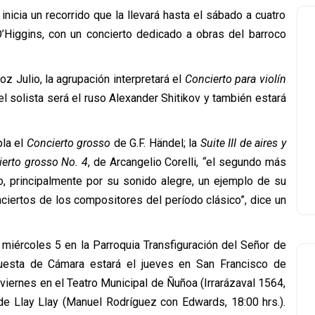
nicia un recorrido que la llevará hasta el sábado a cuatro
’Higgins, con un concierto dedicado a obras del barroco
z Julio, la agrupación interpretará el
Concierto para violín
 solista será el ruso Alexander Shitikov y también estará
la el
Concierto grosso
de G.F. Händel; la
Suite III
de aires y
erto grosso No. 4
, de Arcangelio Corelli,
“
el segundo más
o, principalmente por su sonido alegre, un ejemplo de su
nciertos de los compositores del período clásico”, dice un
 miércoles 5 en la Parroquia Transfiguración del Señor de
uesta de Cámara estará el jueves en San Francisco de
 viernes en el Teatro Municipal de Ñuñoa (Irrarázaval 1564,
 de Llay Llay (Manuel Rodríguez con Edwards, 18:00 hrs.).