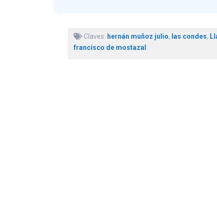
Claves:
hernán muñoz julio
,
las condes
,
Ll
francisco de mostazal