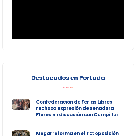
Destacados en Portada
Confederación de Ferias Libres
rechaza expresión de senadora
Flores en discusión con Campillai
Megarreforma en el TC: oposición