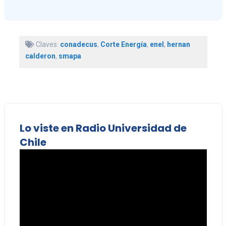
Claves:
conadecus
,
Corte Energía
,
enel
,
hernan
calderon
,
smapa
Lo viste en Radio Universidad de
Chile