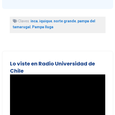
Claves:
inca
,
iquique
,
norte grande
,
pampa del
tamarugal
,
Pampa Iluga
Lo viste en Radio Universidad de
Chile