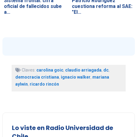
Sistema frontal: cifra
Patricio Rodríguez
oficial de fallecidos sube
cuestiona reforma al SAE:
a…
"El…
Claves:
carolina goic
,
claudio arriagada
,
dc
,
democracia cristiana
,
ignacio walker
,
mariana
aylwin
,
ricardo rincón
Lo viste en Radio Universidad de
Chile