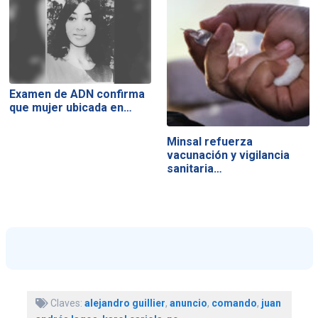
Examen de ADN confirma
que mujer ubicada en…
Minsal refuerza
vacunación y vigilancia
sanitaria…
Claves:
alejandro guillier
,
anuncio
,
comando
,
juan