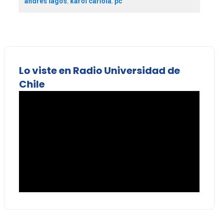
andrés lagos
,
karol cariola
,
pc
Lo viste en Radio Universidad de
Chile