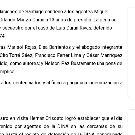
elaciones de Santiago condenó a los agentes Miguel
Orlando Manzo Durán a 13 años de presidio. La pena se
e secuestro por el caso de Luis Durán Rivas, detenido
74.
ras Marisol Rojas, Elsa Barrientos y el abogado integrante
Ciro Torré Sáez, Francisco Ferrer Lima y César Manríquez
idio, como autores; y Nelson Paz Bustamante una pena de
ómplice.
ó a los sentenciados y al fisco a pagar una indemnización a
istro en visita Hernán Crisosto logró establecer que el día
etenido por agentes de la DINA en las cercanías de su
aron hasta el recinto de detención de la DINA denominado