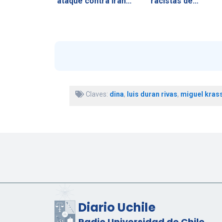
ataque contra Irán…
racistas de…
Claves:
dina
,
luis duran rivas
,
miguel kras
Diario Uchile
Radio Universidad de Chile