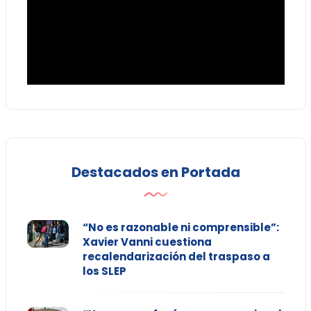
Destacados en Portada
“No es razonable ni comprensible”:
Xavier Vanni cuestiona
recalendarización del traspaso a
los SLEP