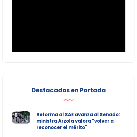
Destacados en Portada
Reforma al SAE avanza al Senado:
ministra Arzola valora "volver a
reconocer el mérito"