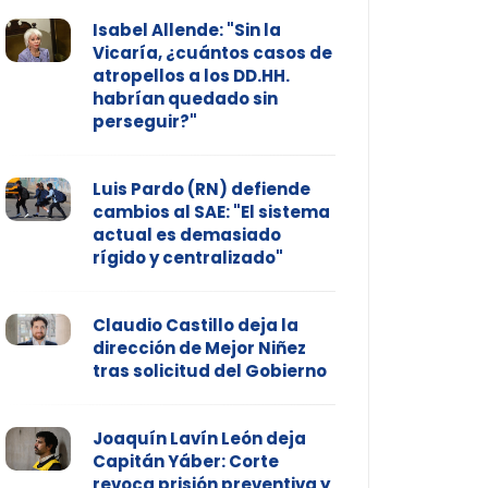
Isabel Allende: "Sin la
Vicaría, ¿cuántos casos de
atropellos a los DD.HH.
habrían quedado sin
perseguir?"
Luis Pardo (RN) defiende
cambios al SAE: "El sistema
actual es demasiado
rígido y centralizado"
Claudio Castillo deja la
dirección de Mejor Niñez
tras solicitud del Gobierno
Joaquín Lavín León deja
Capitán Yáber: Corte
revoca prisión preventiva y