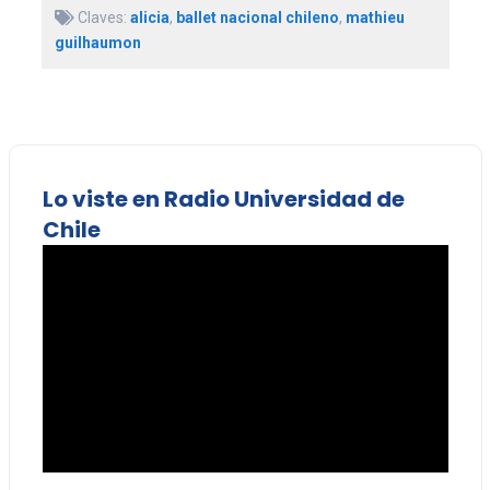
Claves:
alicia
,
ballet nacional chileno
,
mathieu
guilhaumon
Lo viste en Radio Universidad de
Chile