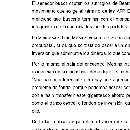
El senador busca captar los sufragios de Beatr
movimiento que exige el término de las AFP. E
mencionó que buscaría terminar con el monopo
integrantes de la coordinadora ni a los partidos 
En la antesala, Luis Mesina, vocero de la coordin
propuesta , si es que se trata de pasar a un si
inversión que administre los dineros, lo que co
Por lo mismo, al salir del encuentro, Mesina insi
exigencias de la ciudadanía, debe dejar las amb
“Nos parece interesante pero hay que agregar
problema de fondo, porque podemos acabar con
con ellas y transferir este gigantesco ahorro 
como el banco central o fondos de inversión, que
dijo.
De todas formas, según relató el vocero de la
en la materia. Por ejemplo, Guillier se compromet