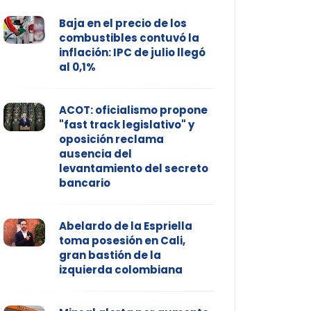
Baja en el precio de los
combustibles contuvó la
inflación: IPC de julio llegó
al 0,1%
ACOT: oficialismo propone
"fast track legislativo" y
oposición reclama
ausencia del
levantamiento del secreto
bancario
Abelardo de la Espriella
toma posesión en Cali,
gran bastión de la
izquierda colombiana