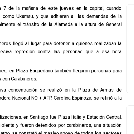
 7 de la mañana de este jueves en la capital, cuando
les como Ukamau, y que adhieren a las demandas de la
almente el tránsito de la Alameda a la altura de General
ros llegó al lugar para detener a quienes realizaban la
cesiva represión contra las personas que a esa hora
ones, en Plaza Baquedano también llegaron personas para
s con Carabineros.
iva concentración se realizó en la Plaza de Armas de
adora Nacional NO + AFP, Carolina Espinoza, se refirió a la
zaciones, en Santiago fue Plaza Italia y Estación Central,
olenta y fueron detenidos por carabineros, una situación
mbargo, se constató el masivo apoyo de todos los sectores