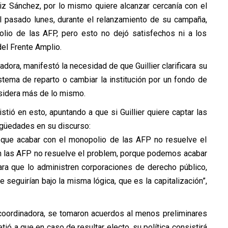
iz Sánchez, por lo mismo quiere alcanzar cercanía con el
l pasado lunes, durante el relanzamiento de su campaña,
lio de las AFP, pero esto no dejó satisfechos ni a los
del Frente Amplio.
adora, manifestó la necesidad de que Guillier clarificara su
stema de reparto o cambiar la institución por un fondo de
nsidera más de lo mismo.
stió en esto, apuntando a que si Guillier quiere captar las
igüedades en su discurso:
 que acabar con el monopolio de las AFP no resuelve el
 las AFP no resuelve el problem, porque podemos acabar
para que lo administren corporaciones de derecho público,
 seguirían bajo la misma lógica, que es la capitalización”,
 coordinadora, se tomaron acuerdos al menos preliminares
ió a que en caso de resultar electo, su política consistirá