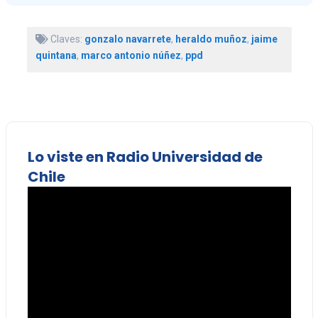
Claves:
gonzalo navarrete
,
heraldo muñoz
,
jaime
quintana
,
marco antonio núñez
,
ppd
Lo viste en Radio Universidad de
Chile