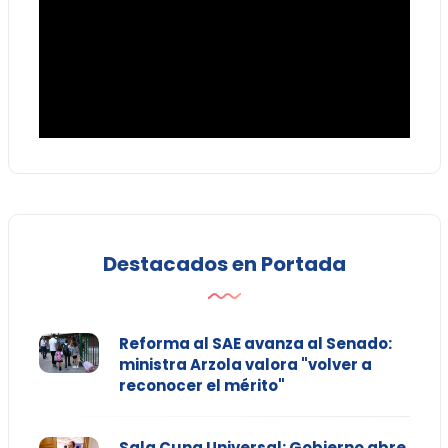
Destacados en Portada
Reforma al SAE avanza al Senado:
ministra Arzola valora "volver a
reconocer el mérito"
Sala Cuna Universal: Gobierno abre