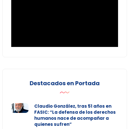
Destacados en Portada
Claudio González, tras 51 años en
FASIC: “La defensa de los derechos
humanos nace de acompañar a
quienes sufren”