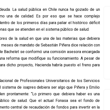
 deuda. La salud pública en Chile nunca ha gozado de un
como una de calidad. Es por eso que se hace complejo
ntro de los primeros días para paliar el histórico déficit
enas que se atienden en el sistema público de salud.
ores de la salud en que una de las materias que debiera
s meses de mandato de Sebastián Piñera dice relación con
elle Bachelet se conformó una comisión asesora encargada
 una reforma que modifique su funcionamiento. A pesar de
ra dicho proyecto, Hacienda habría puesto el freno para
acional de Profesionales Universitarios de los Servicios
l sistema de isapres debiera ser algo que Piñera y Emilio
borden prontamente: “Lo primero que debiera haber es una
úblico de salud. Que el actual Fonasa sea el fondo de
ento central de recaudación de fondos para invertir en la