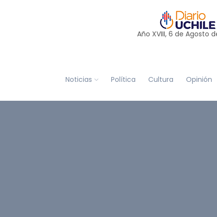
Año XVIII, 6 de
Agosto
d
Noticias
Política
Cultura
Opinión