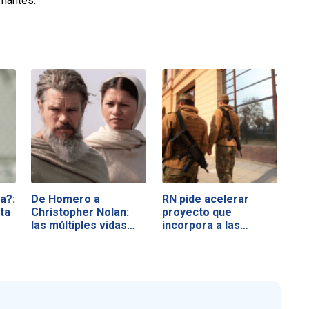
rnantes.
a?:
De Homero a
RN pide acelerar
ta
Christopher Nolan:
proyecto que
las múltiples vidas…
incorpora a las…