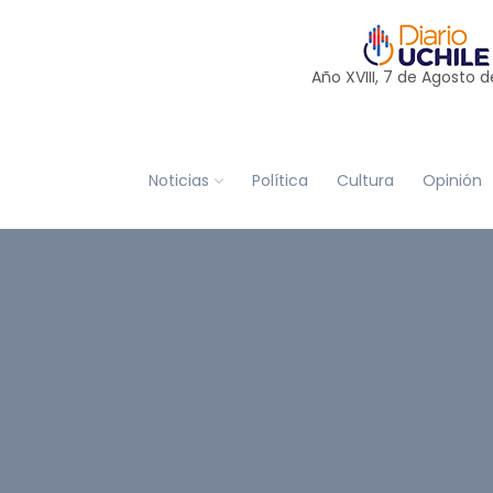
Año XVIII, 7 de
Agosto
d
Noticias
Política
Cultura
Opinión