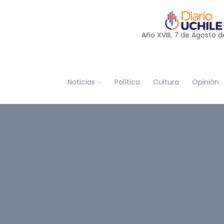
Año XVIII, 7 de
Agosto
d
Noticias
Política
Cultura
Opinión