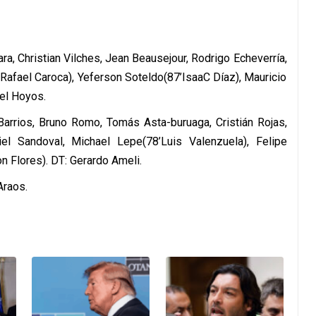
ra, Christian Vilches, Jean Beausejour, Rodrigo Echeverría,
Rafael Caroca), Yeferson Soteldo(87’IsaaC Díaz), Mauricio
gel Hoyos.
arrios, Bruno Romo, Tomás Asta-buruaga, Cristián Rojas,
el Sandoval, Michael Lepe(78’Luis Valenzuela), Felipe
on Flores). DT: Gerardo Ameli.
Araos.