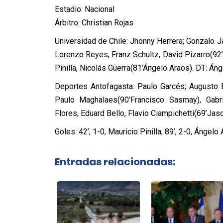
Estadio: Nacional
Árbitro: Christian Rojas
Universidad de Chile: Jhonny Herrera; Gonzalo Ja
Lorenzo Reyes, Franz Schultz, David Pizarro(92’
Pinilla, Nicolás Guerra(81’Ángelo Araos). DT: Án
Deportes Antofagasta: Paulo Garcés; Augusto B
Paulo Maghalaes(90’Francisco Sasmay), Gabri
Flores, Eduard Bello, Flavio Ciampichetti(69’Jas
Goles: 42’, 1-0, Mauricio Pinilla; 89’, 2-0, Ángelo 
Entradas relacionadas: