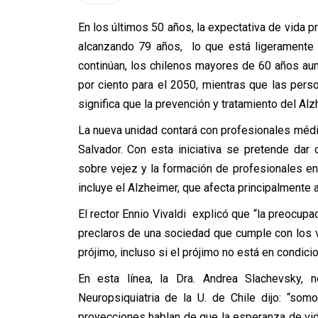
En los últimos 50 años, la expectativa de vida 
alcanzando 79 años, lo que está ligeramente 
continúan, los chilenos mayores de 60 años aume
por ciento para el 2050, mientras que las pers
significa que la prevención y tratamiento del Al
La nueva unidad contará con profesionales médi
Salvador. Con esta iniciativa se pretende dar 
sobre vejez y la formación de profesionales en
incluye el Alzheimer, que afecta principalmente 
El rector Ennio Vivaldi explicó que “la preocup
preclaros de una sociedad que cumple con los va
prójimo, incluso si el prójimo no está en condic
En esta línea, la Dra. Andrea Slachevsky, 
Neuropsiquiatria de la U. de Chile dijo: “so
proyecciones hablan de que la esperanza de vi