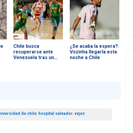
le
Chile busca
¿Se acaba la espera?:
recuperarse ante
Vozinha llegaría esta
Venezuela tras un
noche a Chile
duro…
niversidad de chile
,
hospital salvador
,
vejez