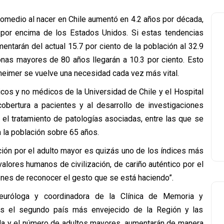
promedio al nacer en Chile aumentó en 4.2 años por década,
por encima de los Estados Unidos. Si estas tendencias
ntarán del actual 15.7 por ciento de la población al 32.9
onas mayores de 80 años llegarán a 10.3 por ciento. Esto
zheimer se vuelve una necesidad cada vez más vital.
cos y no médicos de la Universidad de Chile y el Hospital
cobertura a pacientes y al desarrollo de investigaciones
 el tratamiento de patologías asociadas, entre las que se
a la población sobre 65 años.
ación por el adulto mayor es quizás uno de los índices más
lores humanos de civilización, de cariño auténtico por el
iones de reconocer el gesto que se está haciendo”.
neuróloga y coordinadora de la Clínica de Memoria y
mos el segundo país más envejecido de la Región y las
da y el número de adultos mayores, aumentarán de manera