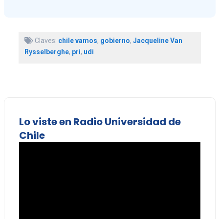
Claves:
chile vamos
,
gobierno
,
Jacqueline Van
Rysselberghe
,
pri
,
udi
Lo viste en Radio Universidad de
Chile