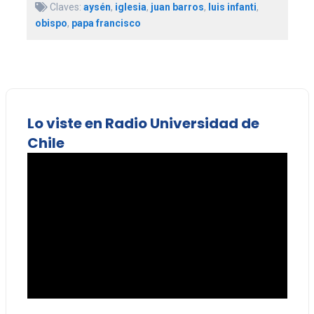
Claves:
aysén
,
iglesia
,
juan barros
,
luis infanti
,
obispo
,
papa francisco
Lo viste en Radio Universidad de
Chile