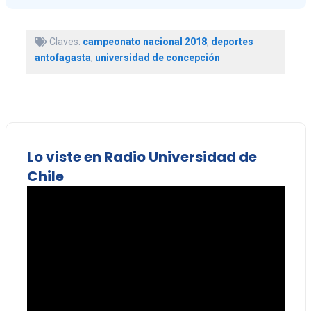
Claves:
campeonato nacional 2018
,
deportes
antofagasta
,
universidad de concepción
Lo viste en Radio Universidad de
Chile