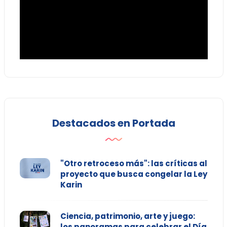
Destacados en Portada
"Otro retroceso más": las críticas al
proyecto que busca congelar la Ley
Karin
Ciencia, patrimonio, arte y juego:
los panoramas para celebrar el Día