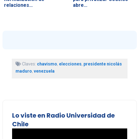
relaciones…
abre…
Claves:
chavismo
,
elecciones
,
presidente nicolás
maduro
,
venezuela
Lo viste en Radio Universidad de
Chile